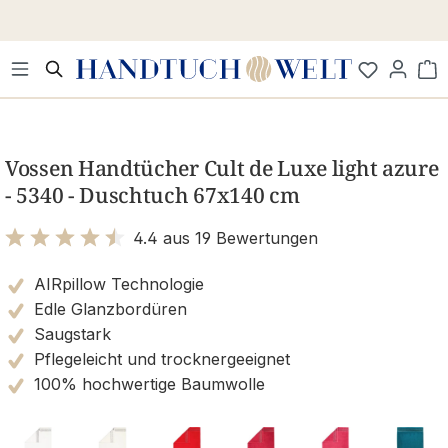
Zum Hauptinhalt springen
Wa
Bildergalerie überspringen
Vossen Handtücher Cult de Luxe light azure
- 5340 - Duschtuch 67x140 cm
4.4 aus 19 Bewertungen
Bewertung mit 4.4 von 5 Sternen
AIRpillow Technologie
Edle Glanzbordüren
Saugstark
Pflegeleicht und trocknergeeignet
100% hochwertige Baumwolle