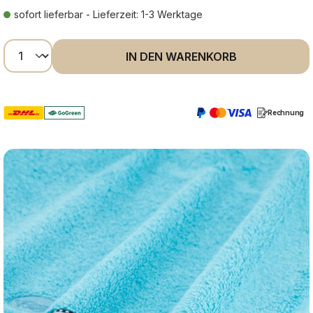
sofort lieferbar - Lieferzeit: 1-3 Werktage
Produkt Anzahl: Gib den gewünschten Wer
IN DEN WARENKORB
Rechnung