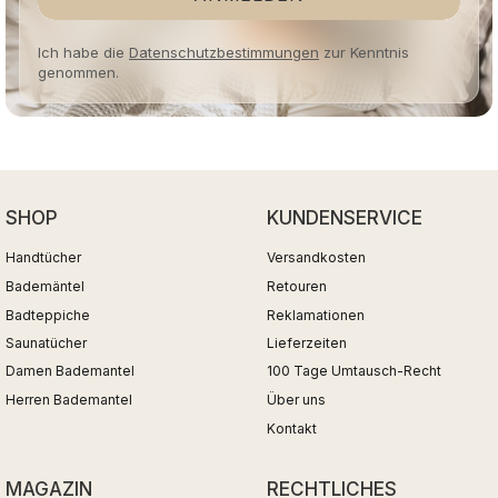
Ich habe die
Datenschutzbestimmungen
zur Kenntnis
genommen.
SHOP
KUNDENSERVICE
Handtücher
Versandkosten
Bademäntel
Retouren
Badteppiche
Reklamationen
Saunatücher
Lieferzeiten
Damen Bademantel
100 Tage Umtausch-Recht
Herren Bademantel
Über uns
Kontakt
MAGAZIN
RECHTLICHES