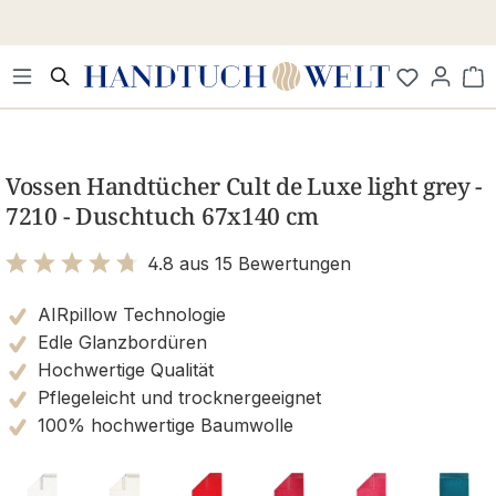
Zum Hauptinhalt springen
Wa
Bildergalerie überspringen
Vossen Handtücher Cult de Luxe light grey -
7210 - Duschtuch 67x140 cm
4.8 aus 15 Bewertungen
Bewertung mit 4.8 von 5 Sternen
AIRpillow Technologie
Edle Glanzbordüren
Hochwertige Qualität
Pflegeleicht und trocknergeeignet
100% hochwertige Baumwolle