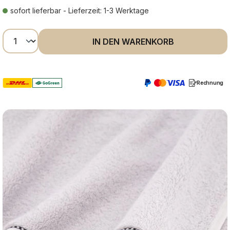
sofort lieferbar - Lieferzeit: 1-3 Werktage
Produkt Anzahl: Gib den gewünschten Wer
IN DEN WARENKORB
Rechnung