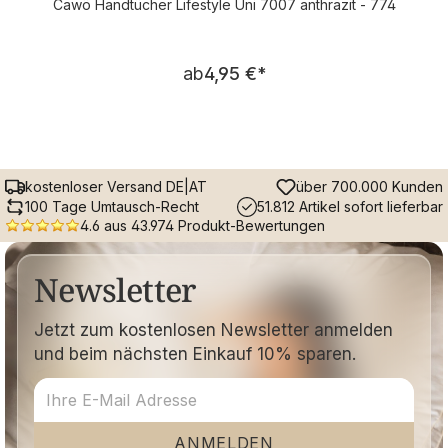
Cawö Handtücher Lifestyle Uni 7007 anthrazit - 774
Regulärer Preis:
ab
4,95 €
*
kostenloser Versand DE|AT
über 700.000 Kunden
100 Tage Umtausch-Recht
51.812 Artikel sofort lieferbar
4.6 aus 43.974 Produkt-Bewertungen
Newsletter
Jetzt zum kostenlosen Newsletter anmelden
und beim nächsten Einkauf 10% sparen.
ANMELDEN