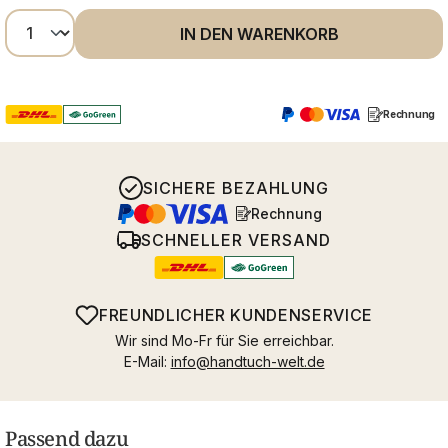
Produkt Anzahl: Gib den gewünschten Wer
IN DEN WARENKORB
Rechnung
SICHERE BEZAHLUNG
Rechnung
SCHNELLER VERSAND
FREUNDLICHER KUNDENSERVICE
Wir sind Mo-Fr für Sie erreichbar.
E-Mail:
info@handtuch-welt.de
Passend dazu