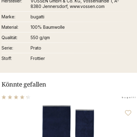
Hersteller
VOSSEN GmbH & Co. KG, Vossenlände 1, A-
8380 Jennersdorf, www.vossen.com
Marke
bugatti
Material
100% Baumwolle
Qualität
550 g/qm
Serie
Prato
Stoff
Frottier
Könnte gefallen
Durchschnittliche Bewertung von 4.31 von 5 Sternen