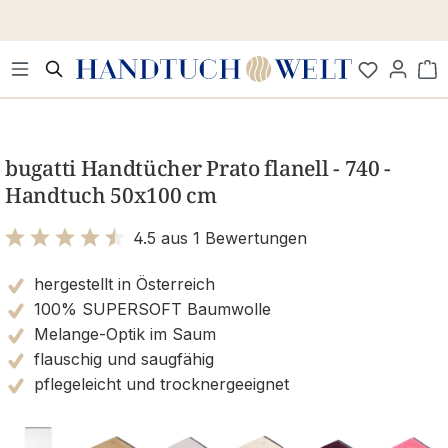
Zum Hauptinhalt springen
Wa
Bildergalerie überspringen
bugatti Handtücher Prato flanell - 740 -
Handtuch 50x100 cm
4.5 aus 1 Bewertungen
Bewertung mit 4.5 von 5 Sternen
hergestellt in Österreich
100% SUPERSOFT Baumwolle
Melange-Optik im Saum
flauschig und saugfähig
pflegeleicht und trocknergeeignet