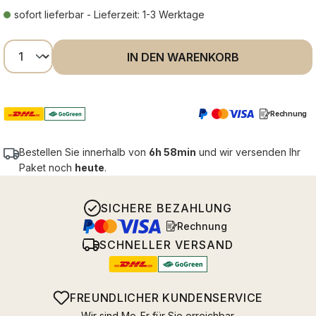
sofort lieferbar - Lieferzeit: 1-3 Werktage
Produkt Anzahl: Gib den gewünschten Wer
IN DEN WARENKORB
Rechnung
Bestellen Sie innerhalb von
6h 58min
und wir versenden Ihr
Paket noch
heute
.
SICHERE BEZAHLUNG
Rechnung
SCHNELLER VERSAND
FREUNDLICHER KUNDENSERVICE
Wir sind Mo-Fr für Sie erreichbar.