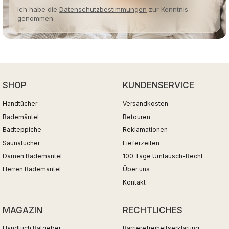
Ich habe die
Datenschutzbestimmungen
zur Kenntnis
genommen.
SHOP
KUNDENSERVICE
Handtücher
Versandkosten
Bademäntel
Retouren
Badteppiche
Reklamationen
Saunatücher
Lieferzeiten
Damen Bademantel
100 Tage Umtausch-Recht
Herren Bademantel
Über uns
Kontakt
MAGAZIN
RECHTLICHES
Handtuch Ratgeber
Barrierefreiheitserklärung