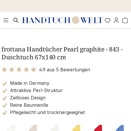
Zum Hauptinhalt springen
Wa
Bildergalerie überspringen
frottana Handtücher Pearl graphite - 843 -
Duschtuch 67x140 cm
4.9 aus 5 Bewertungen
Bewertung mit 4.9 von 5 Sternen
Made in Germany
Attraktive Perl-Struktur
Zeitloses Design
Reine Baumwolle
Pflegeleicht und trocknergeeignet