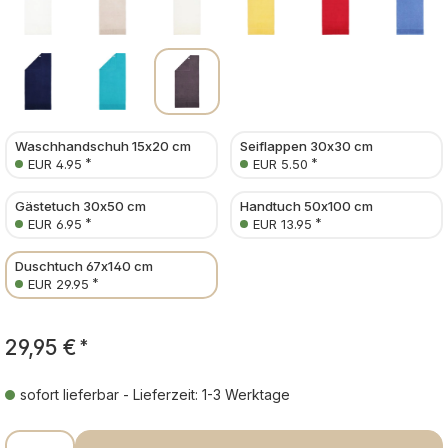
Waschhandschuh 15x20 cm
Seiflappen 30x30 cm
*
*
EUR 4.95
EUR 5.50
Gästetuch 30x50 cm
Handtuch 50x100 cm
*
*
EUR 6.95
EUR 13.95
Duschtuch 67x140 cm
*
EUR 29.95
29,95 €
*
sofort lieferbar - Lieferzeit: 1-3 Werktage
Produkt Anzahl: Gib den gewünschten Wer