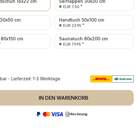
schuh 16x22 cm
Seiflappen 30x30 cm
*
EUR 7.50
 30x50 cm
Handtuch 50x100 cm
*
EUR 23.95
 80x150 cm
Saunatuch 80x200 cm
*
*
EUR 79.95
rbar - Lieferzeit: 1-3 Werktage
 Anzahl: Gib den gewünschten Wert ein 
IN DEN WARENKORB
Rechnung