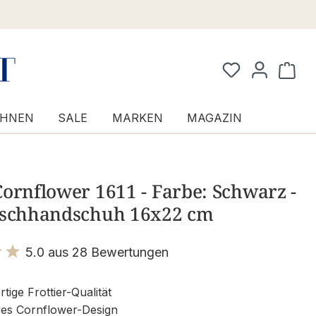
Waren
HNEN
SALE
MARKEN
MAGAZIN
ornflower 1611 - Farbe: Schwarz -
aschhandschuh 16x22 cm
5.0 aus 28 Bewertungen
it 5 von 5 Sternen
ige Frottier-Qualität
ves Cornflower-Design