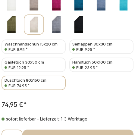
Waschhandschuh 15x20 cm
Seiflappen 30x30 cm
*
*
EUR 8.95
EUR 9.95
Gästetuch 30x50 cm
Handtuch 50x100 cm
*
*
EUR 12.95
EUR 23.95
Duschtuch 80x150 cm
*
EUR 74.95
74,95 €
*
sofort lieferbar - Lieferzeit: 1-3 Werktage
Produkt Anzahl: Gib den gewünschten Wer