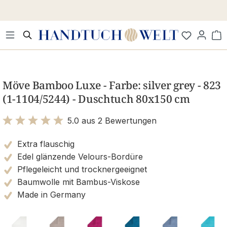
Zum Hauptinhalt springen
Wa
Bildergalerie überspringen
Möve Bamboo Luxe - Farbe: silver grey - 823
(1-1104/5244) - Duschtuch 80x150 cm
5.0 aus 2 Bewertungen
Bewertung mit 5 von 5 Sternen
Extra flauschig
Edel glänzende Velours-Bordüre
Pflegeleicht und trocknergeeignet
Baumwolle mit Bambus-Viskose
Made in Germany