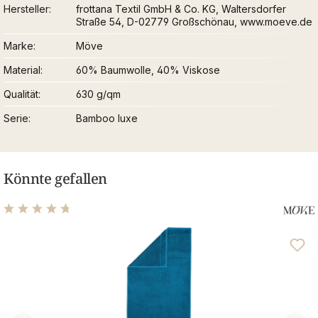
Hersteller
frottana Textil GmbH & Co. KG, Waltersdorfer
Straße 54, D-02779 Großschönau, www.moeve.de
Marke
Möve
Material
60% Baumwolle, 40% Viskose
Qualität
630 g/qm
Serie
Bamboo luxe
Könnte gefallen
Durchschnittliche Bewertung von 4.8 von 5 Sternen