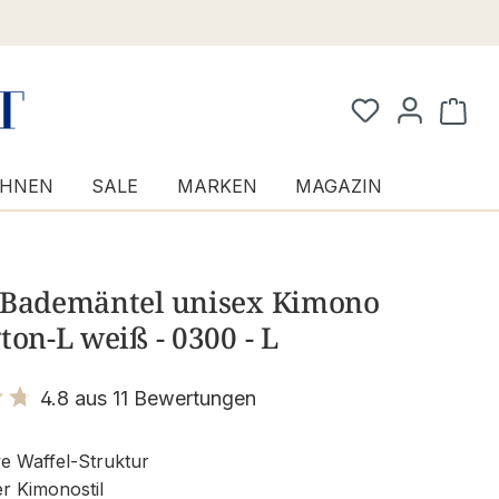
Waren
HNEN
SALE
MARKEN
MAGAZIN
 Bademäntel unisex Kimono
ton-L weiß - 0300 - L
4.8 aus 11 Bewertungen
it 4.8 von 5 Sternen
ve Waffel-Struktur
r Kimonostil