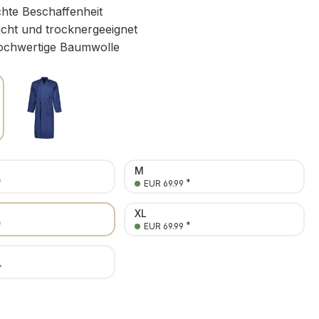
chte Beschaffenheit
icht und trocknergeeignet
chwertige Baumwolle
M
*
*
EUR 69.99
XL
*
*
EUR 69.99
*