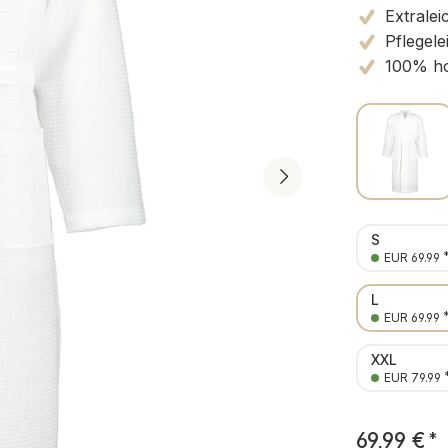
Extralei
Pflegele
100% ho
S
EUR 69.99
L
EUR 69.99
XXL
EUR 79.99
69,99 €
*