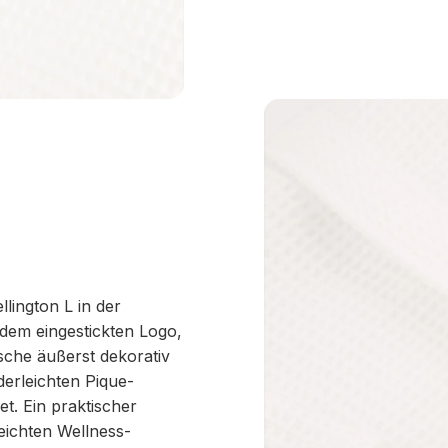
lington L in der
dem eingestickten Logo,
sche äußerst dekorativ
derleichten Pique-
et. Ein praktischer
eichten Wellness-