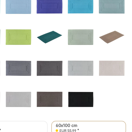
60x100 cm
*
*
EUR 55.99