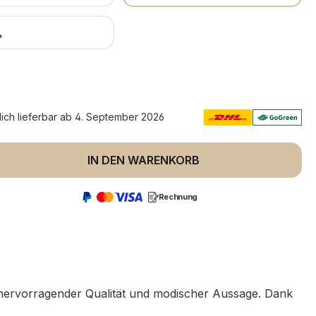
*
lich lieferbar ab 4. September 2026
 Anzahl: Gib den gewünschten Wert ein 
IN DEN WARENKORB
Rechnung
 hervorragender Qualität und modischer Aussage. Dank