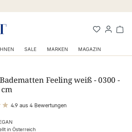
Waren
HNEN
SALE
MARKEN
MAGAZIN
Badematten Feeling weiß - 0300 -
 cm
4.9 aus 4 Bewertungen
it 4.9 von 5 Sternen
EGAN
llt in Österreich