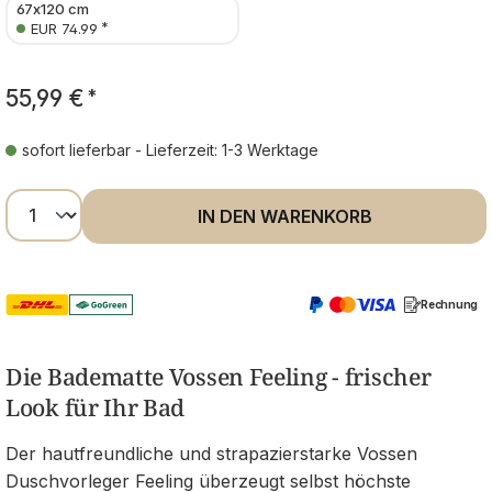
67x120 cm
*
EUR 74.99
55,99 €
*
sofort lieferbar - Lieferzeit: 1-3 Werktage
Produkt Anzahl: Gib den gewünschten Wer
IN DEN WARENKORB
Rechnung
Die Badematte Vossen Feeling - frischer
Look für Ihr Bad
Der hautfreundliche und strapazierstarke Vossen
Duschvorleger Feeling überzeugt selbst höchste