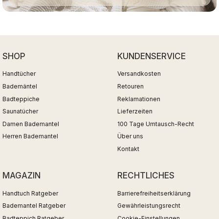
SHOP
KUNDENSERVICE
Handtücher
Versandkosten
Bademäntel
Retouren
Badteppiche
Reklamationen
Saunatücher
Lieferzeiten
Damen Bademantel
100 Tage Umtausch-Recht
Herren Bademantel
Über uns
Kontakt
MAGAZIN
RECHTLICHES
Handtuch Ratgeber
Barrierefreiheitserklärung
Bademantel Ratgeber
Gewährleistungsrecht
Badteppich Ratgeber
Cookie-Einstellungen