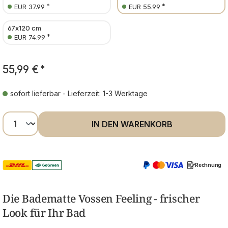
*
*
EUR 37.99
EUR 55.99
67x120 cm
*
EUR 74.99
55,99 €
*
sofort lieferbar - Lieferzeit: 1-3 Werktage
Produkt Anzahl: Gib den gewünschten Wer
IN DEN WARENKORB
Rechnung
Die Badematte Vossen Feeling - frischer
Look für Ihr Bad