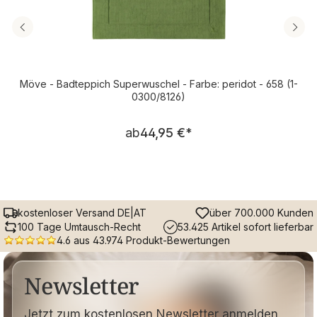
Möve - Badteppich Superwuschel - Farbe: peridot - 658 (1-
0300/8126)
Regulärer Preis:
ab
44,95 €
*
kostenloser Versand DE|AT
über 700.000 Kunden
100 Tage Umtausch-Recht
53.425 Artikel sofort lieferbar
4.6 aus 43.974 Produkt-Bewertungen
Newsletter
Jetzt zum kostenlosen Newsletter anmelden