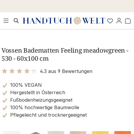
Zum Hauptinhalt springen
Wa
Bildergalerie überspringen
Vossen Badematten Feeling meadowgreen -
530 - 60x100 cm
4.3 aus 9 Bewertungen
Bewertung mit 4.3 von 5 Sternen
100% VEGAN
Hergestellt in Österreich
Fußbodenheizungsgeeignet
100% hochwertige Baumwolle
Pflegeleicht und trocknergeeignet