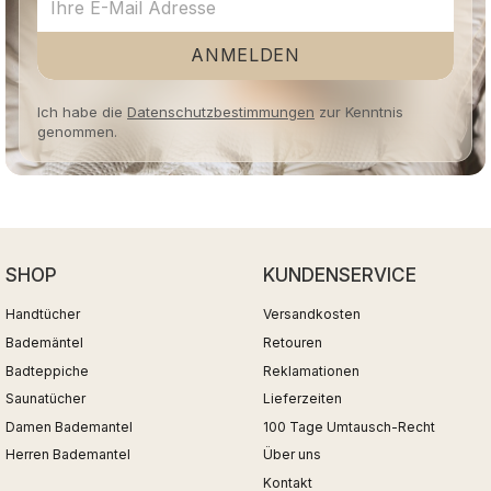
ANMELDEN
Ich habe die
Datenschutzbestimmungen
zur Kenntnis
genommen.
SHOP
KUNDENSERVICE
Handtücher
Versandkosten
Bademäntel
Retouren
Badteppiche
Reklamationen
Saunatücher
Lieferzeiten
Damen Bademantel
100 Tage Umtausch-Recht
Herren Bademantel
Über uns
Kontakt