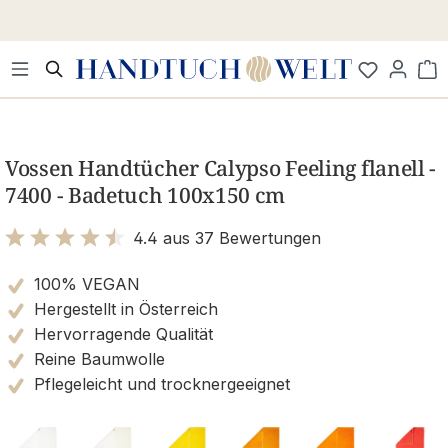
Zum Hauptinhalt springen
Wa
Bildergalerie überspringen
Vossen Handtücher Calypso Feeling flanell -
7400 - Badetuch 100x150 cm
4.4 aus 37 Bewertungen
Bewertung mit 4.4 von 5 Sternen
100% VEGAN
Hergestellt in Österreich
Hervorragende Qualität
Reine Baumwolle
Pflegeleicht und trocknergeeignet