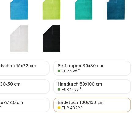
schuh 16x22 cm
Seiflappen 30x30 cm
*
EUR 5.99
 30x50 cm
Handtuch 50x100 cm
*
EUR 12.99
 67x140 cm
Badetuch 100x150 cm
*
*
EUR 43.99