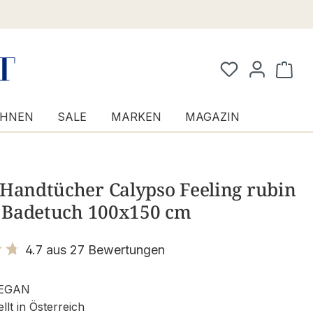
Waren
HNEN
SALE
MARKEN
MAGAZIN
 Handtücher Calypso Feeling rubin
- Badetuch 100x150 cm
4.7 aus 27 Bewertungen
it 4.7 von 5 Sternen
EGAN
llt in Österreich