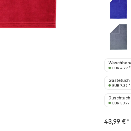
Waschhand
*
EUR 4.79
Gästetuch
*
EUR 7.39
Duschtuch
EUR 33.99
43,99 €
*