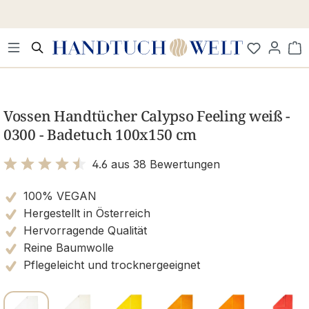
Zum Hauptinhalt springen
Wa
Bildergalerie überspringen
Vossen Handtücher Calypso Feeling weiß -
0300 - Badetuch 100x150 cm
4.6 aus 38 Bewertungen
Bewertung mit 4.6 von 5 Sternen
100% VEGAN
Hergestellt in Österreich
Hervorragende Qualität
Reine Baumwolle
Pflegeleicht und trocknergeeignet