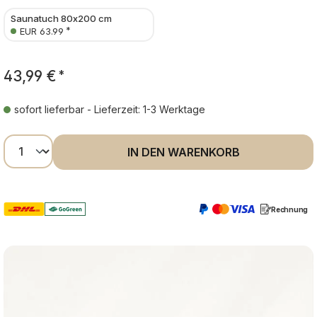
Saunatuch 80x200 cm
*
EUR 63.99
43,99 €
*
sofort lieferbar - Lieferzeit: 1-3 Werktage
Produkt Anzahl: Gib den gewünschten Wer
IN DEN WARENKORB
Rechnung