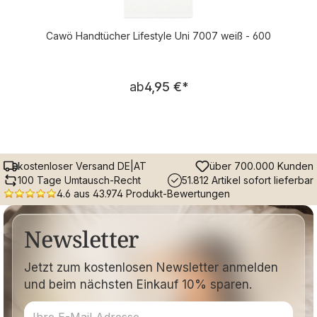
Cawö Handtücher Lifestyle Uni 7007 weiß - 600
Regulärer Preis:
ab
4,95 €
*
kostenloser Versand DE|AT
über 700.000 Kunden
100 Tage Umtausch-Recht
51.812 Artikel sofort lieferbar
4.6 aus 43.974 Produkt-Bewertungen
Newsletter
Jetzt zum kostenlosen Newsletter anmelden
und beim nächsten Einkauf 10% sparen.