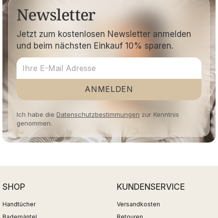
Newsletter
Jetzt zum kostenlosen Newsletter anmelden
und beim nächsten Einkauf 10% sparen.
ANMELDEN
Ich habe die
Datenschutzbestimmungen
zur Kenntnis
genommen.
SHOP
KUNDENSERVICE
Handtücher
Versandkosten
Bademäntel
Retouren