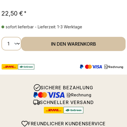
22,50 €
*
sofort lieferbar - Lieferzeit: 1-3 Werktage
Produkt Anzahl: Gib den gewünschten Wer
IN DEN WARENKORB
Rechnung
SICHERE BEZAHLUNG
Rechnung
SCHNELLER VERSAND
FREUNDLICHER KUNDENSERVICE